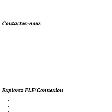
Contactez-nous
26 bis place des Martyrs de la résistance, 30100 Alès, Gard,
France
Phone: +33 (0) 7 87 78 45 49
Email: contact @ fle-connexion.com
LinkedIn
Twitter
Facebook
Explorez FLE'Connexion
Classes de FLE
TCF
Test Civique