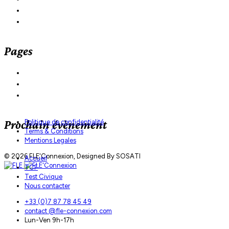
Dates examens
Inscription
Pages
Contact
Mentions Légales
Politique de confidentialité
Prochain évènement
Politique de confidentialité
Terms & Conditions
Mentions Legales
© 2026 FLE'Connexion, Designed By SOSATI
Accueil
TCF
Test Civique
Nous contacter
+33 (0)7 87 78 45 49
contact @fle-connexion.com
Lun-Ven 9h-17h