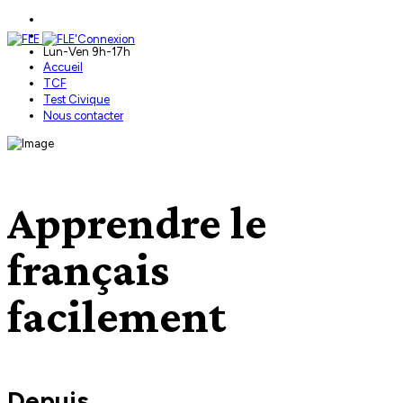
+33 (0)7 87 78 45 49
contact @fle-connexion.com
Lun-Ven 9h-17h
Accueil
TCF
Test Civique
Nous contacter
Apprendre le
français
facilement
Depuis