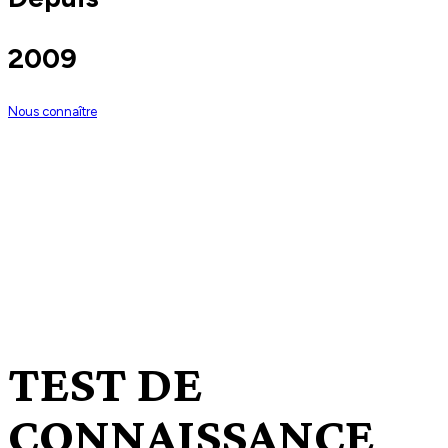
2009
Nous connaître
FLE’Connexion est une association Loi 1901
.
Elle propose des cours de Français Langue Etrangère à des personnes qui
désirent débuter ou se perfectionner en français.
TEST DE
CONNAISSANCE