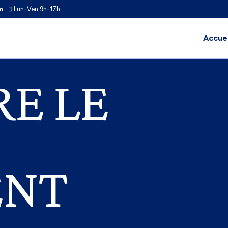
Lun-Ven 9h-17h
m
Accuei
E LE
ENT